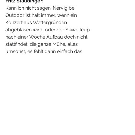
Fritz Staudinger:
Kann ich nicht sagen. Nervig bei 
Outdoor ist halt immer, wenn ein 
Konzert aus Wettergründen 
abgeblasen wird, oder der Skiweltcup 
nach einer Woche Aufbau doch nicht 
stattfindet, die ganze Mühe, alles 
umsonst, es fehlt dann einfach das 
Erfolgserlebnis. Indoor, Outdoor, 
beides ist im Grunde eine Frage der 
Herausforderung. Ein Beispiel: der 
Song-Contest in der Wiener 
Stadthalle, die ja doch schon ein paar 
Jahre auf dem Buckel hat. Die große 
Herausforderung ist, wie kann ich die 
moderne Technik mit steigenden 
Dachlasten in so eine veraltete Halle 
bekommen. Genauso Outdoor, eine 
Olympiaeröffnung ist ein 